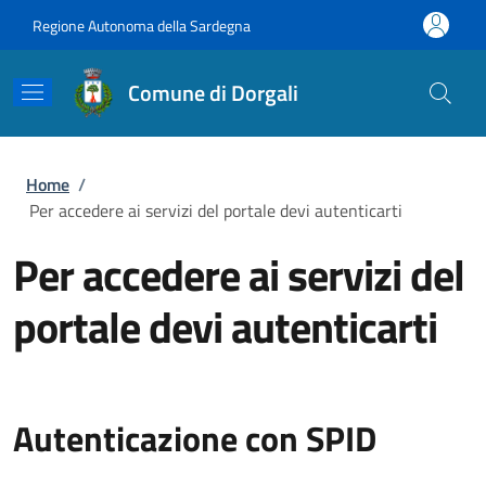
Salta al contenuto principale
Skip to footer content
Regione Autonoma della Sardegna
Comune di Dorgali
Briciole di pane
Home
/
Per accedere ai servizi del portale devi autenticarti
Per accedere ai servizi del
portale devi autenticarti
Autenticazione con SPID