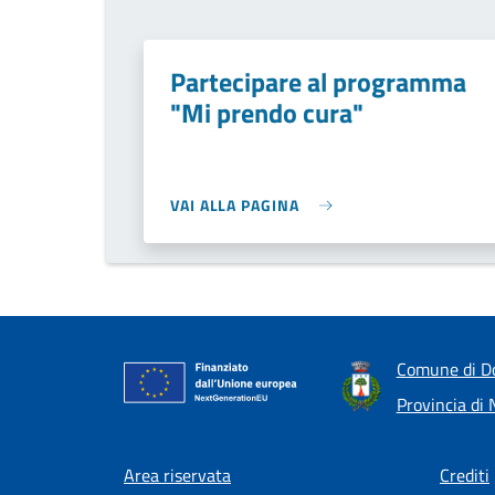
Partecipare al programma
"Mi prendo cura"
VAI ALLA PAGINA
Comune di Do
Provincia di
Footer menu
Area riservata
Crediti