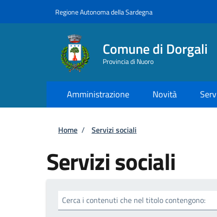
Salta al contenuto principale
Skip to footer content
Regione Autonoma della Sardegna
Comune di Dorgali
Provincia di Nuoro
Amministrazione
Novità
Serv
Briciole di pane
Home
/
Servizi sociali
Servizi sociali
Cerca i contenuti che nel titolo contengono: